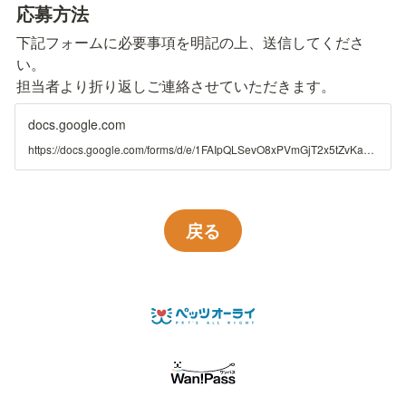
応募方法
下記フォームに必要事項を明記の上、送信してくださ
い。

担当者より折り返しご連絡させていただきます。
docs.google.com
https://docs.google.com/forms/d/e/1FAIpQLSevO8xPVmGjT2x5tZvKa6GeaV8mzvblhVELplRixP1uls76Fw/viewform?usp=header
戻る